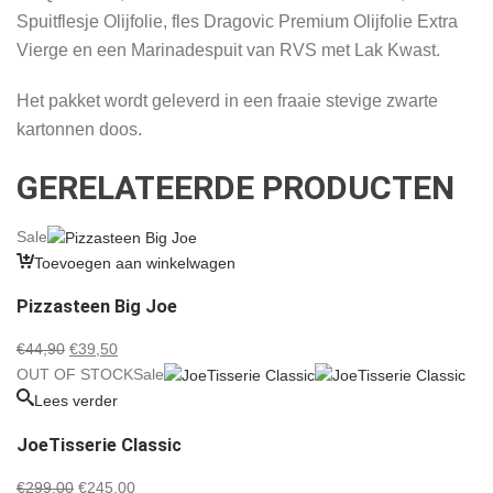
Spuitflesje Olijfolie, fles Dragovic Premium Olijfolie Extra
Vierge en een Marinadespuit van RVS met Lak Kwast.
Het pakket wordt geleverd in een fraaie stevige zwarte
kartonnen doos.
GERELATEERDE PRODUCTEN
Sale
Toevoegen aan winkelwagen
Pizzasteen Big Joe
Oorspronkelijke
Huidige
€
44,90
€
39,50
prijs
prijs
OUT OF STOCK
Sale
was:
is:
Lees verder
€44,90.
€39,50.
JoeTisserie Classic
Oorspronkelijke
Huidige
€
299,00
€
245,00