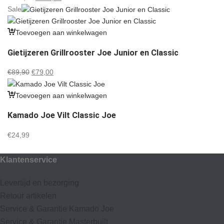
prijs
prijs
Sale
was:
is:
€299,00.
€245,00.
Toevoegen aan winkelwagen
Gietijzeren Grillrooster Joe Junior en Classic
Oorspronkelijke
Huidige
€
89,90
€
79,00
prijs
prijs
was:
is:
Toevoegen aan winkelwagen
€89,90.
€79,00.
Kamado Joe Vilt Classic Joe
€
24,99
Klantenservice
Levertijd en bezorging
Retour artikelen
Service & Garantie Kamado Joe
Service & Garantie Masterbuilt