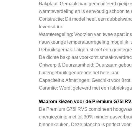
Bakplaat: Gemaakt van geëmailleerd gietijze
warmteverdeling en is eenvoudig schoon te
Constructie: Dit model heeft een dubbelwand
levensduur.
Warmteregeling: Voorzien van twee apart i
nauwkeurige temperatuurregeling mogelijk is 
Gebruiksgemak: Uitgerust met een geïntegree
De dichte bakplaat voorkomt smaakoverdrach
Ontwerp & Duurzaamheid: Duurzaam gebouwd m
buitengebruik gedurende het hele jaar.
Capaciteit & Afmetingen: Geschikt voor 8 to
Garantie: Wordt geleverd met een fabrieksga
Waarom kiezen voor de Premium G75I R
De Premium G75I RVS combineert hoogwaardi
energiezuinig met tot 30% minder gasverbruik
binnenkeuken. Deze plancha is perfect voor w