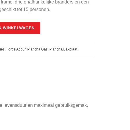
rame, drie onafhankelijke branders en een
geschikt tot 15 personen.
00.
N WINKELWAGEN
ues
,
Forge Adour
,
Plancha Gas
,
Plancha/Bakplaat
nge levensduur en maximaal gebruiksgemak,