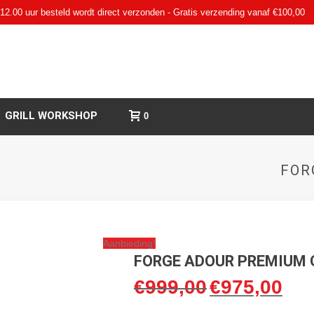
12.00 uur besteld wordt direct verzonden - Gratis verzending vanaf €100,00
GRILL WORKSHOP
0
FOR
Aanbieding!
FORGE ADOUR PREMIUM 
€
999,00
€
975,00
Oorspronkelijke
Huidi
prijs
prijs