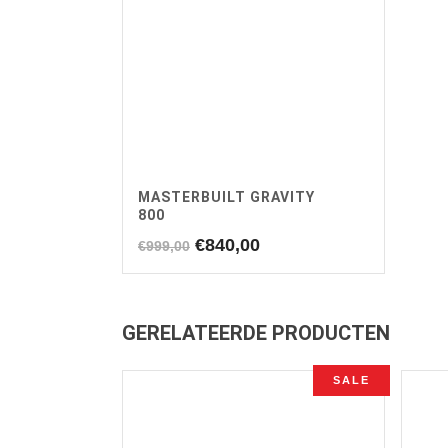
MASTERBUILT GRAVITY
800
Oorspronkelijke
Huidige
€
840,00
€
999,00
prijs
prijs
was:
is:
€999,00.
€840,00.
GERELATEERDE PRODUCTEN
SALE