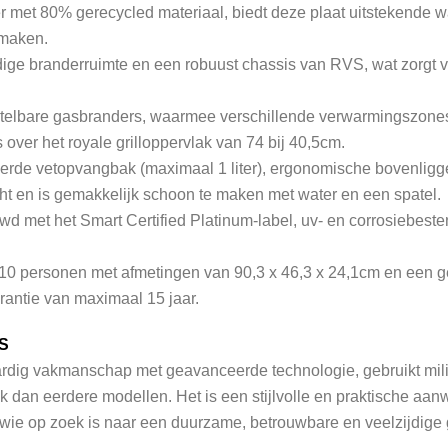
r met 80% gerecycled materiaal, biedt deze plaat uitstekende 
 maken.
ige branderruimte en een robuust chassis van RVS, wat zorgt vo
nstelbare gasbranders, waarmee verschillende verwarmingszon
over het royale grilloppervlak van 74 bij 40,5cm.
rde vetopvangbak (maximaal 1 liter), ergonomische bovenligge
t en is gemakkelijk schoon te maken met water en een spatel.
et het Smart Certified Platinum-label, uv- en corrosiebestend
t 10 personen met afmetingen van 90,3 x 46,3 x 24,1cm en een g
rantie van maximaal 15 jaar.
VS
g vakmanschap met geavanceerde technologie, gebruikt milieu
 dan eerdere modellen. Het is een stijlvolle en praktische aanw
ie op zoek is naar een duurzame, betrouwbare en veelzijdige gri