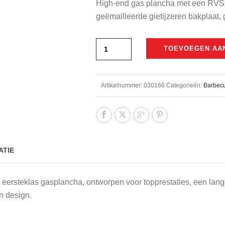
High-end gas plancha met een RVS f
was:
is:
geëmailleerde gietijzeren bakplaat, 
€999,00.
€975,
TOEVOEGEN AA
Artikelnummer:
030166
Categorieën:
Barbec
ATIE
 eersteklas gasplancha, ontworpen voor topprestaties, een la
n design.