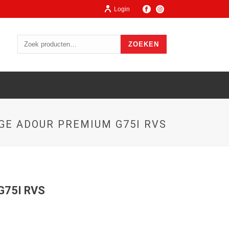
Login
ZOEKEN
GE ADOUR PREMIUM G75I RVS
G75I RVS
ge