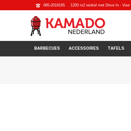
085-2019165
1200 m2 winkel met Drive In - Voor 
BARBECUES
ACCESSOIRES
TAFELS