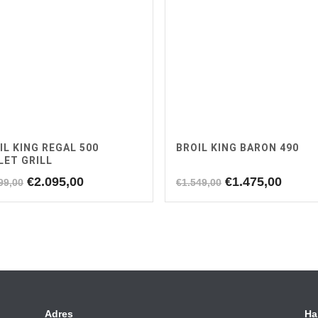
IL KING REGAL 500
BROIL KING BARON 490
LET GRILL
Oorspronkelijke
Huidige
Oorspronkelijk
Huidi
€
2.095,00
€
1.475,00
99,00
€
1.549,00
prijs
prijs
prijs
prijs
was:
is:
was:
is:
€2.199,00.
€2.095,00.
€1.549,00.
€1.475
Adres
Ha