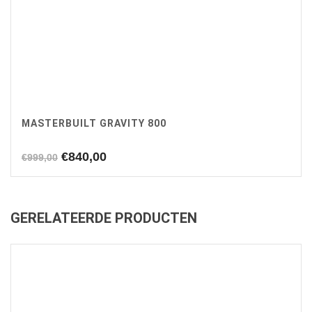
MASTERBUILT GRAVITY 800
Oorspronkelijke
Huidige
€
840,00
€
999,00
prijs
prijs
was:
is:
€999,00.
€840,00.
GERELATEERDE PRODUCTEN