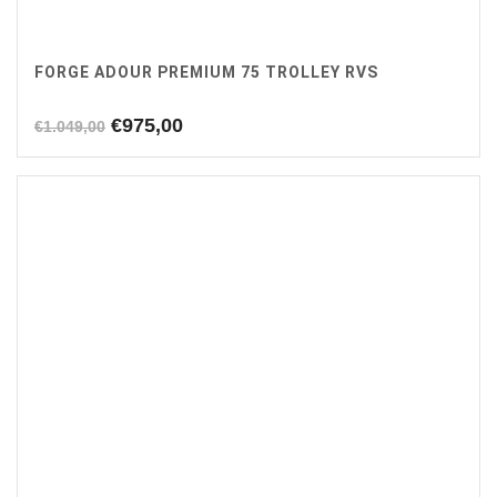
FORGE ADOUR PREMIUM 75 TROLLEY RVS
Oorspronkelijke
Huidige
€
975,00
€
1.049,00
prijs
prijs
was:
is:
€1.049,00.
€975,00.