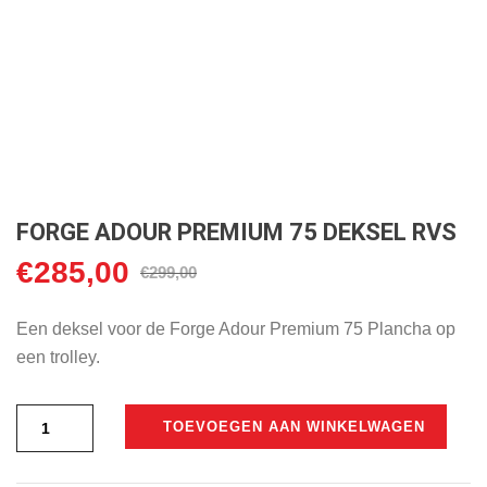
FORGE ADOUR PREMIUM 75 DEKSEL RVS
€
285,00
Oorspronkelijke
Huidige
€
299,00
prijs
prijs
was:
is:
Een deksel voor de Forge Adour Premium 75 Plancha op
€299,00.
€285,00.
een trolley.
TOEVOEGEN AAN WINKELWAGEN