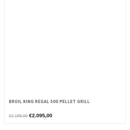
BROIL KING REGAL 500 PELLET GRILL
Oorspronkelijke
Huidige
€
2.095,00
€
2.199,00
prijs
prijs
was:
is: