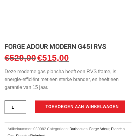
FORGE ADOUR MODERN G45I RVS
€
529,00
€
515,00
Oorspronkelijke
Huidige
prijs
prijs
Deze moderne gas plancha heeft een RVS frame, is
was:
is:
energie-efficiënt met een sterke brander, en heeft een
€529,00.
€515,00.
garantie van 15 jaar.
TOEVOEGEN AAN WINKELWAGEN
Artikelnummer:
030082
Categorieën:
Barbecues
,
Forge Adour
,
Plancha