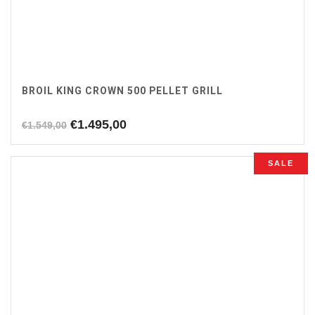
BROIL KING CROWN 500 PELLET GRILL
Oorspronkelijke
Huidige
€
1.495,00
€
1.549,00
prijs
prijs
was:
is:
SALE
€1.549,00.
€1.495,00.