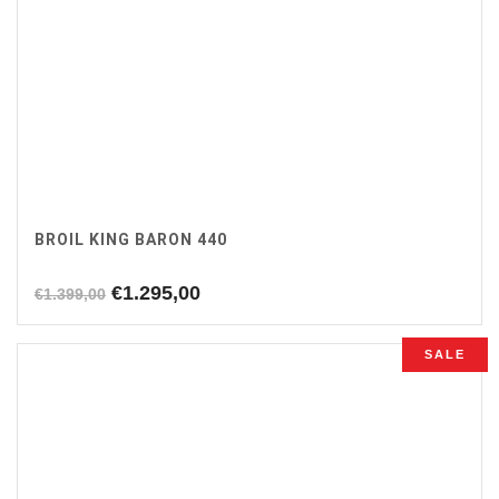
BROIL KING BARON 440
Oorspronkelijke
Huidige
€
1.295,00
€
1.399,00
prijs
prijs
was:
is:
SALE
€1.399,00.
€1.295,00.