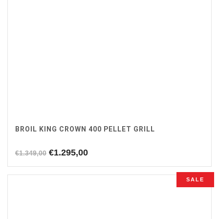
BROIL KING CROWN 400 PELLET GRILL
Oorspronkelijke
Huidige
€
1.295,00
€
1.349,00
prijs
prijs
was:
is:
SALE
€1.349,00.
€1.295,00.