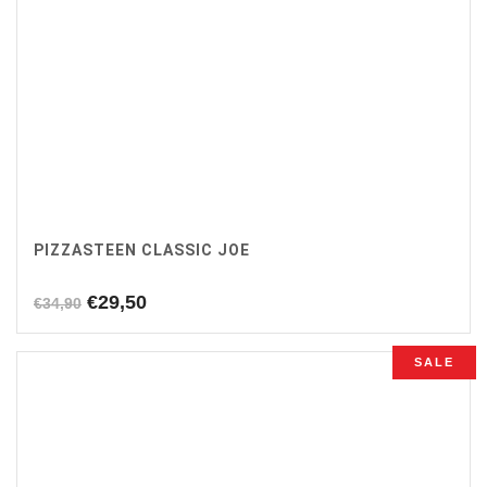
PIZZASTEEN CLASSIC JOE
Oorspronkelijke
Huidige
€
29,50
€
34,90
prijs
prijs
was:
is:
SALE
€34,90.
€29,50.