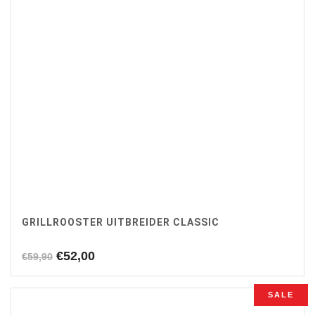
GRILLROOSTER UITBREIDER CLASSIC
Oorspronkelijke
Huidige
€
52,00
€
59,90
prijs
prijs
was:
is:
SALE
€59,90.
€52,00.