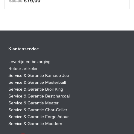
Oorspronkelijke
Huidige
€
79,00
€
89,90
prijs
prijs
was:
is:
€89,90.
€79,00.
Klantenservice
Levertijd en bezorging
Retour artikelen
Service & Garantie Kamado Joe
Service & Garantie Masterbuilt
Service & Garantie Broil King
Service & Garantie Bestcharcoal
Service & Garantie Meater
Service & Garantie Char-Griller
Service & Garantie Forge Adour
Service & Garantie Moddern