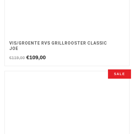
VIS/GROENTE RVS GRILLROOSTER CLASSIC
JOE
Oorspronkelijke
Huidige
€
109,00
€
119,00
prijs
prijs
was:
is:
SALE
€119,00.
€109,00.