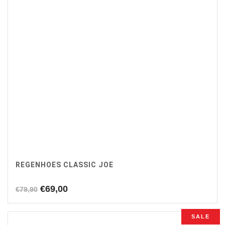
REGENHOES CLASSIC JOE
Oorspronkelijke
Huidige
€
69,00
€
79,90
prijs
prijs
was:
is:
SALE
€79,90.
€69,00.