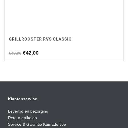
GRILLROOSTER RVS CLASSIC
Oorspronkelijke
Huidige
€
42,00
€
49,90
prijs
prijs
was:
is:
€49,90.
€42,00.
Klantenservice
Levertijd en bezorging
Retour artikelen
Service & Garantie Kamado Joe