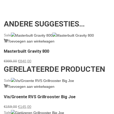
ANDERE SUGGESTIES…
Sale
Toevoegen aan winkelwagen
Masterbuilt Gravity 800
Oorspronkelijke
Huidige
€
999,00
€
840,00
GERELATEERDE PRODUCTEN
prijs
prijs
was:
is:
€999,00.
€840,00.
Sale
Toevoegen aan winkelwagen
Vis/Groente RVS Grillrooster Big Joe
Oorspronkelijke
Huidige
€
159,00
€
145,00
prijs
prijs
Sale