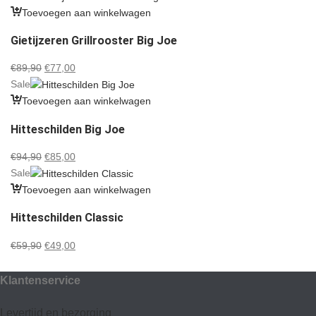
was:
is:
Toevoegen aan winkelwagen
€159,00.
€145,00.
Gietijzeren Grillrooster Big Joe
Oorspronkelijke
Huidige
€
89,90
€
77,00
prijs
prijs
Sale
was:
is:
Toevoegen aan winkelwagen
€89,90.
€77,00.
Hitteschilden Big Joe
Oorspronkelijke
Huidige
€
94,90
€
85,00
prijs
prijs
Sale
was:
is:
Toevoegen aan winkelwagen
€94,90.
€85,00.
Hitteschilden Classic
Oorspronkelijke
Huidige
€
59,90
€
49,00
prijs
prijs
was:
is:
Klantenservice
€59,90.
€49,00.
Levertijd en bezorging