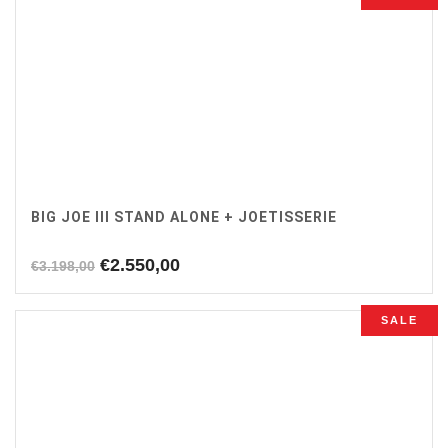
BIG JOE III STAND ALONE + JOETISSERIE
Oorspronkelijke
Huidige
€
2.550,00
€
3.198,00
prijs
prijs
was:
is:
SALE
€3.198,00.
€2.550,00.