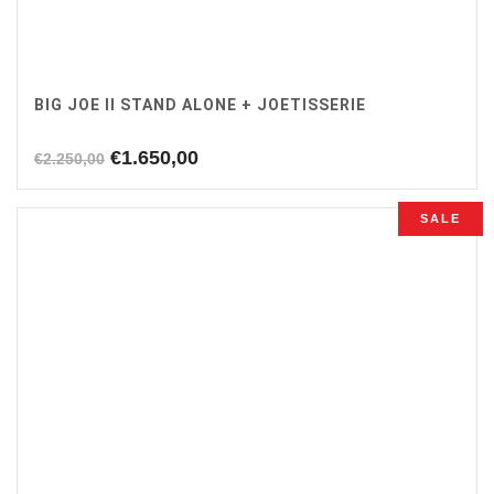
BIG JOE II STAND ALONE + JOETISSERIE
Oorspronkelijke
Huidige
€
1.650,00
€
2.250,00
prijs
prijs
was:
is:
SALE
€2.250,00.
€1.650,00.