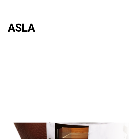
ASLA
ER IS VEEL MINDER AS BIJ EEN KAMADO JOE DAAR
DEZE GEBRUIK MAAKT VAN PROFESSIONEEL
HOUTSKOOL IN PLAATS VAN DE TRADITIONELE
BARBECUES. DESONDANKS IS ER WEL AS WAT
VERWIJDERT MOET WORDEN OM VERSTIKKING TE
VOORKOMEN. IN PLAATS VAN HET VERWIJDEREN VAN
DE ROOSTERS, VUURRING EN VUURBAK OM DE AS TE
VERWIJDEREN GOOIT U BIJ DE KAMADO JOE GEWOON
DE ASLA LEEG. DIT MAAKT HET SCHOONMAKEN EN
VERWIJDEREN VAN AS WEL ERG SNEL MAKKELIJK!