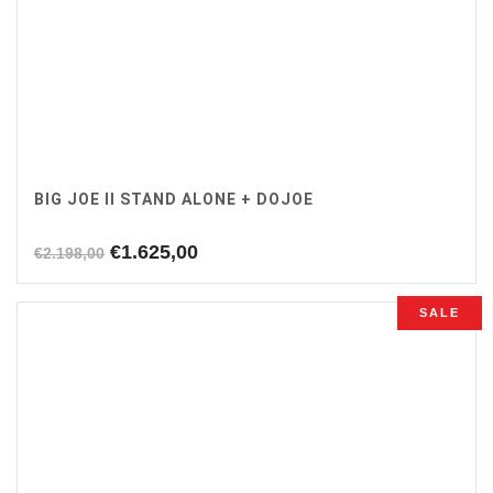
BIG JOE II STAND ALONE + DOJOE
Oorspronkelijke
Huidige
€
1.625,00
€
2.198,00
prijs
prijs
was:
is:
SALE
€2.198,00.
€1.625,00.