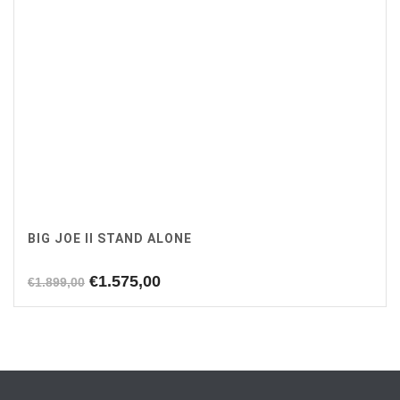
BIG JOE II STAND ALONE
Oorspronkelijke
Huidige
€
1.575,00
€
1.899,00
prijs
prijs
was:
is:
€1.899,00.
€1.575,00.