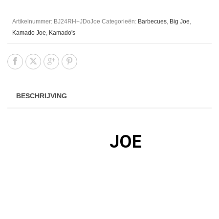
Artikelnummer:
BJ24RH+JDoJoe
Categorieën:
Barbecues
,
Big Joe
,
Kamado Joe
,
Kamado's
BESCHRIJVING
JA, DE BIG
JOE
HEEFT
STANDAARD AL DEZE
ACCESSOIRES!