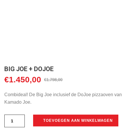
BIG JOE + DOJOE
€
1.450,00
Oorspronkelijke
Huidige
€
1.798,00
prijs
prijs
was:
is:
Combideal! De Big Joe inclusief de DoJoe pizzaoven van
€1.798,00.
€1.450,00.
Kamado Joe.
TOEVOEGEN AAN WINKELWAGEN