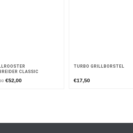
LLROOSTER
TURBO GRILLBORSTEL
BREIDER CLASSIC
Oorspronkelijke
Huidige
€
52,00
€
17,50
90
prijs
prijs
was:
is:
€59,90.
€52,00.