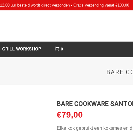
12.00 uur besteld wordt direct verzonden - Gratis verzending vanaf €100,00
GRILL WORKSHOP
0
BARE C
BARE COOKWARE SANTO
€
79,00
Elke kok gebruikt een koksmes en di