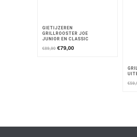
GIETIJZEREN
GRILLROOSTER JOE
JUNIOR EN CLASSIC
Oorspronkelijke
Huidige
€
79,00
€
89,90
prijs
prijs
was:
is:
GRI
€89,90.
€79,00.
UIT
€
59,