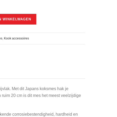
N WINKELWAGEN
es
,
Kook accessoires
ijvlak. Met dit Japans koksmes hak je
 ruim 20 cm is dit mes het meest veelzijdige
.
ekende corrosiebestendigheid, hardheid en