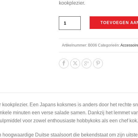
kookplezier.
TOEVOEGEN AA
Artikelnummer:
B006
Categorieën:
Accessoir
r kookplezier. Een Japans koksmes is anders door het rechte sn
 enkele minuten een verse salade samen. Dankzij het lemmet van
lpmiddel voor zowel enthousiaste hobbykoks als een chef kok
 hoogwaardige Duitse staalsoort die bekendstaat om zijn uitst