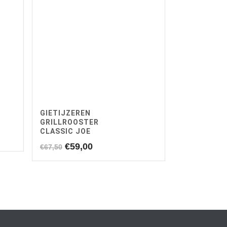
GIETIJZEREN
GRILLROOSTER
CLASSIC JOE
Oorspronkelijke
Huidige
€
59,00
€
67,50
prijs
prijs
was:
is:
€67,50.
€59,00.