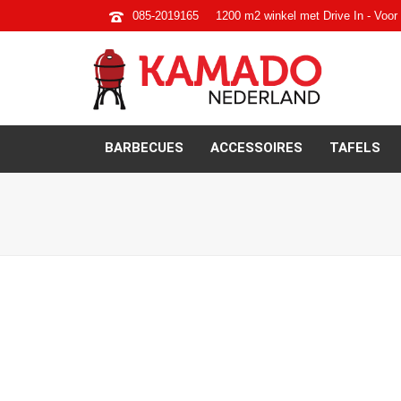
085-2019165
1200 m2 winkel met Drive In - Voor 
BARBECUES
ACCESSOIRES
TAFELS