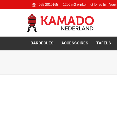
085-2019165
1200 m2 winkel met Drive In - Voor 
BARBECUES
ACCESSOIRES
TAFELS