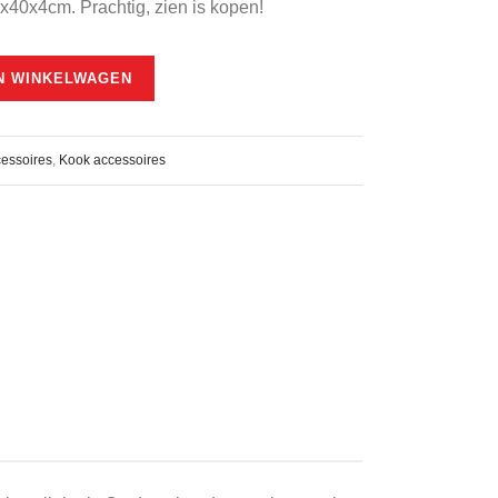
x40x4cm. Prachtig, zien is kopen!
5.
N WINKELWAGEN
essoires
,
Kook accessoires