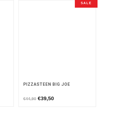
SALE
PIZZASTEEN BIG JOE
Oorspronkelijke
Huidige
€
39,50
€
44,90
prijs
prijs
was:
is:
€44,90.
€39,50.