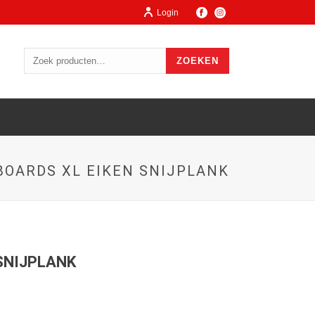
Login
ZOEKEN
BOARDS XL EIKEN SNIJPLANK
SNIJPLANK
ge