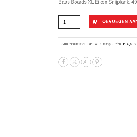
Baas Boards XL Eiken Snijplank, 49
was:
is:
€129,50.
€119,9
TOEVOEGEN AA
Artikelnummer:
BBEXL
Categorieën:
BBQ acc