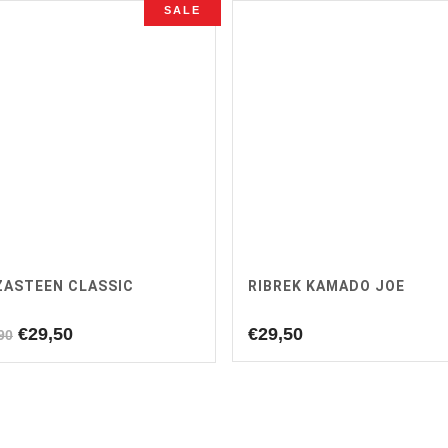
SALE
ZASTEEN CLASSIC
RIBREK KAMADO JOE
Oorspronkelijke
Huidige
€
29,50
€
29,50
90
prijs
prijs
was:
is:
€34,90.
€29,50.