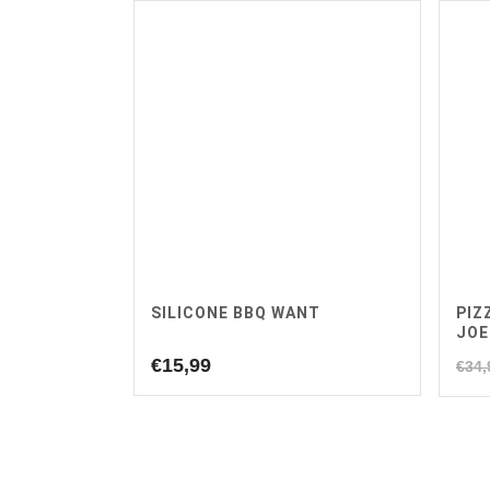
SILICONE BBQ WANT
PIZ
JOE
€
15,99
€
34,