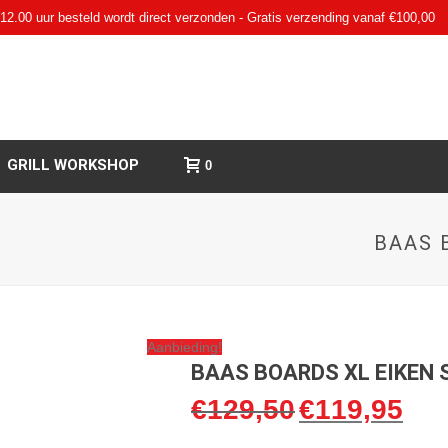
12.00 uur besteld wordt direct verzonden - Gratis verzending vanaf €100,00
GRILL WORKSHOP
0
BAAS 
Aanbieding!
BAAS BOARDS XL EIKEN 
€
129,50
€
119,95
Oorspronkelijke
Huidi
prijs
prijs