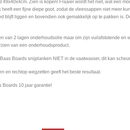
 49x40x4cm. Zien is kopen! Fraaier wordt het niet, wat een m
nk heeft een fijne diepe goot, zodat de vleessappen niet meer k
ed blijft liggen en bovendien ook gemakkelijk op te pakken is. 
ien van 2 lagen onderhoudsolie maar om zijn vuilafstotende e
rzien van een onderhoudsproduct.
Baas Boards snijplanken NIET in de vaatwasser, dit kan scheur
 en rechtop wegzetten geeft het beste resultaat.
 Boards 10 jaar garantie!