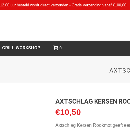
12.00 uur besteld wordt direct verzonden - Gratis verzending vanaf €100,00
GRILL WORKSHOP
0
AXTSC
AXTSCHLAG KERSEN RO
€
10,50
Axtschlag Kersen Rookmot geeft een 