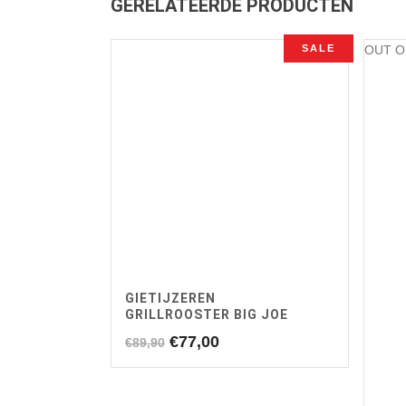
GERELATEERDE PRODUCTEN
SALE
OUT O
GIETIJZEREN
GRILLROOSTER BIG JOE
Oorspronkelijke
Huidige
€
77,00
€
89,90
prijs
prijs
was:
is:
€89,90.
€77,00.