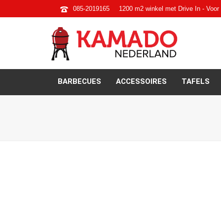
085-2019165
1200 m2 winkel met Drive In - Voor 
BARBECUES
ACCESSOIRES
TAFELS