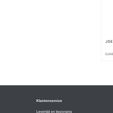
JOE
€
299
Klantenservice
Levertijd en bezorging