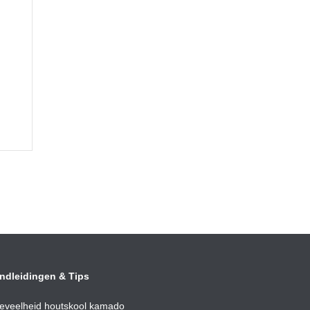
ndleidingen & Tips
eveelheid houtskool kamado