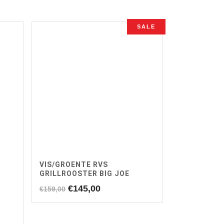
SALE
VIS/GROENTE RVS
GRILLROOSTER BIG JOE
Oorspronkelijke
Huidige
€
145,00
€
159,00
prijs
prijs
was:
is:
€159,00.
€145,00.