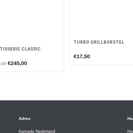
TURBO GRILLBORSTEL
TISSERIE CLASSIC
€
17,50
Oorspronkelijke
Huidige
€
245,00
,00
prijs
prijs
was:
is:
€299,00.
€245,00.
Adres
Ha
Kamado Nederland
Ho