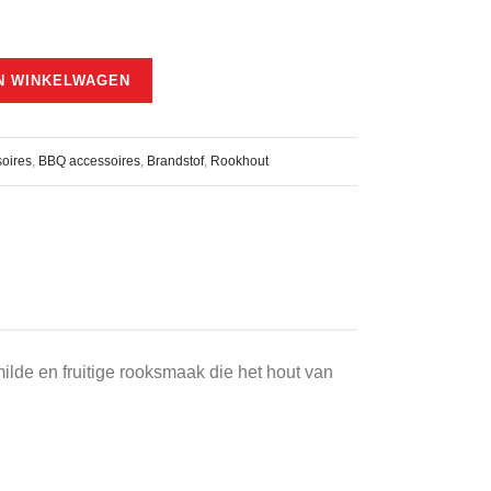
N WINKELWAGEN
oires
,
BBQ accessoires
,
Brandstof
,
Rookhout
lde en fruitige rooksmaak die het hout van