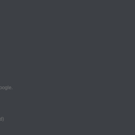
oogle.
d)