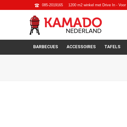
085-2019165
1200 m2 winkel met Drive In - Voor 
BARBECUES
ACCESSOIRES
TAFELS