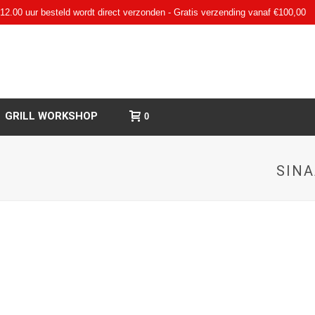
12.00 uur besteld wordt direct verzonden - Gratis verzending vanaf €100,00
GRILL WORKSHOP
0
SIN