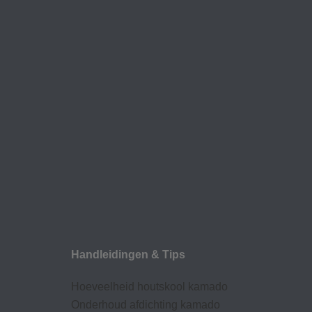
Handleidingen & Tips
Hoeveelheid houtskool kamado
Onderhoud afdic
hting kamado