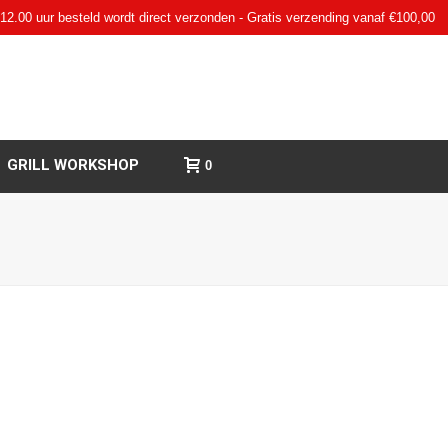
12.00 uur besteld wordt direct verzonden - Gratis verzending vanaf €100,00
GRILL WORKSHOP
0