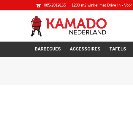
085-2019165
1200 m2 winkel met Drive In - Voor 
BARBECUES
ACCESSOIRES
TAFELS