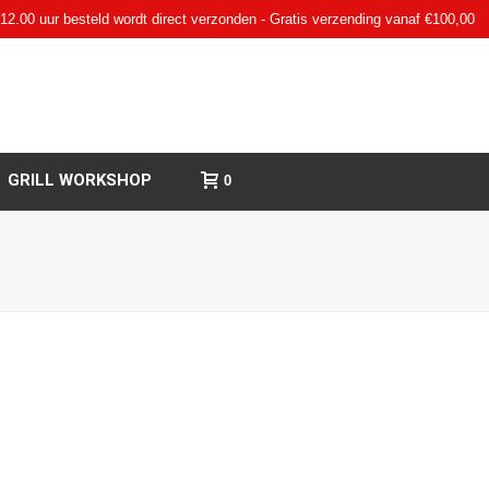
12.00 uur besteld wordt direct verzonden - Gratis verzending vanaf €100,00
GRILL WORKSHOP
0