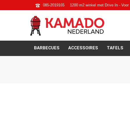
085-2019165
1200 m2 winkel met Drive In - Voor 
BARBECUES
ACCESSOIRES
TAFELS