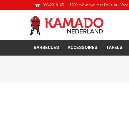
085-2019165
1200 m2 winkel met Drive In - Voor 
BARBECUES
ACCESSOIRES
TAFELS