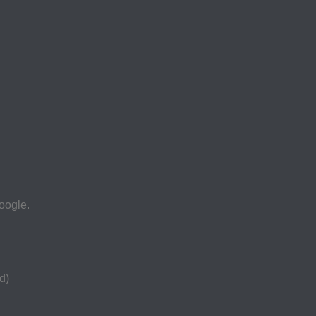
oogle.
d)