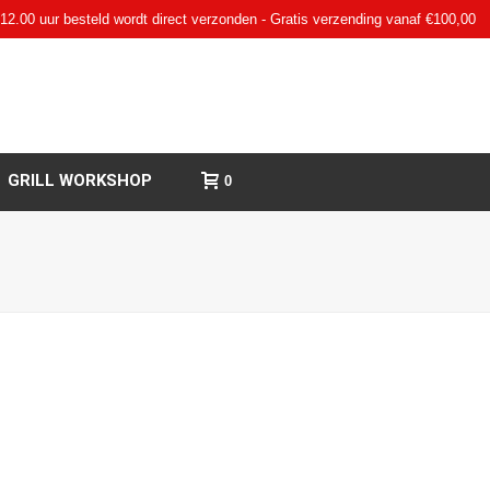
12.00 uur besteld wordt direct verzonden - Gratis verzending vanaf €100,00
GRILL WORKSHOP
0