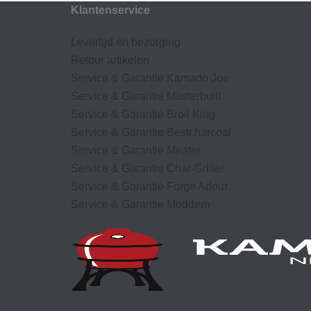
Klantenservice
Levertijd en bezorging
Retour artikelen
Service & Garantie Kamado Joe
Service & Garantie Masterbuilt
Service & Garantie Broil King
Service & Garantie Bestcharcoal
Service & Garantie Meater
Service & Garantie Char-Griller
Service & Garantie Forge Adour
Service & Garantie Moddern