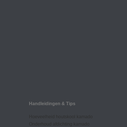
Handleidingen & Tips
Hoeveelheid houtskool kamado
Onderhoud afdic
hting kamado