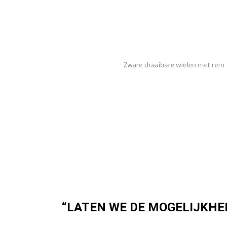
DE VEELZIJDIGSTE
“LATEN WE DE MOGELIJKHE
Een groot voordeel van een Kamado Joe is de i