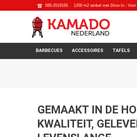
085-2019165
1200 m2 winkel met Drive In - Voor 
BARBECUES
ACCESSOIRES
TAFELS
GEMAAKT IN DE H
KWALITEIT, GELEV