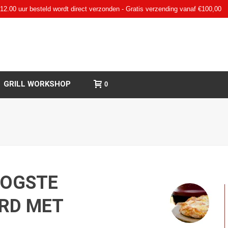
12.00 uur besteld wordt direct verzonden - Gratis verzending vanaf €100,00
GRILL WORKSHOP
0
OOGSTE
ERD MET