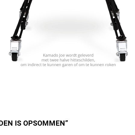
DEN IS OPSOMMEN”
solerende werking. Hierdoor is er niet alleen in totaal minder 